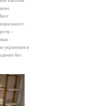
ом каналов.
также
бует
фициального
еств –
язык
ля украинцев в
идение без