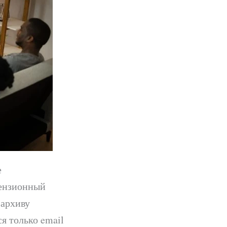
е
цензионный
 архиву
я только email