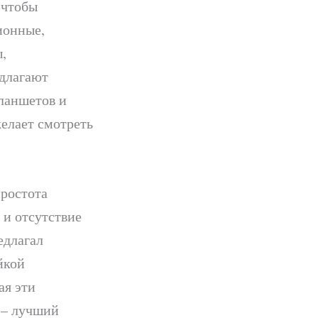
 чтобы
ионные,
,
едлагают
ланшетов и
желает смотреть
простота
 и отсутствие
едлагал
йкой
ая эти
 – лучший