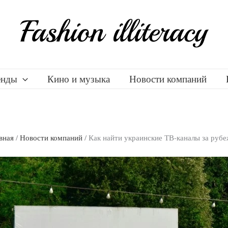
енды
Кино и музыка
Новости компаний
вная
/
Новости компаний
/
Как найти украинские ТВ-каналы за руб