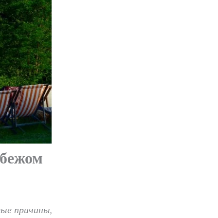
убежом
тые причины,