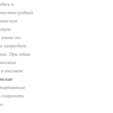
дясь в
 частью родной
раинским
витую
 языке по-
м затруднен
ями. При этом
инговые
 в высоком
инские
 спортивным
 сохранить
ы.