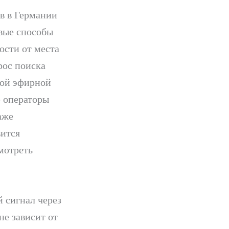
в в Германии
вые способы
ости от места
рос поиска
ной эфирной
е операторы
аже
ится
мотреть
 сигнал через
не зависит от