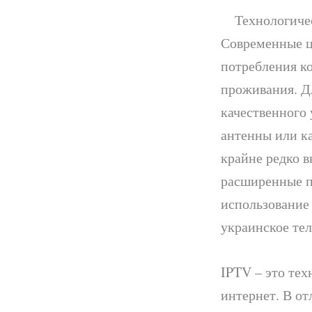
Технологиче
Современные ц
потребления ко
проживания. Д
качественного 
антенны или к
крайне редко 
расширенные п
использование
украинское тел
IPTV – это тех
интернет. В от