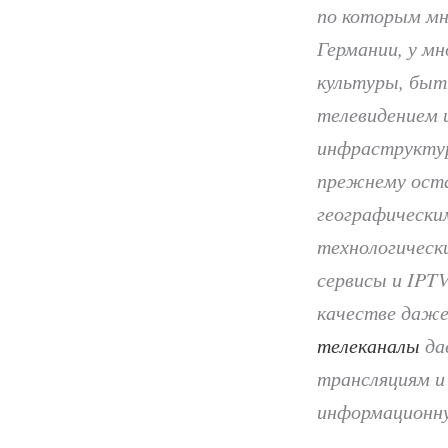
по которым мн
Германии, у м
культуры, быть
телевидением 
инфраструктур
прежнему оста
географически
технологическ
сервисы и IPT
качестве даже
телеканалы
да
трансляциям и
информационну