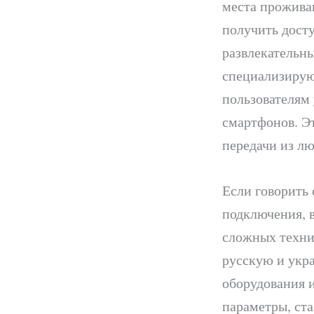
места прожива
получить дост
развлекательны
специализирую
пользователям
смартфонов. Эт
передачи из л
Если говорить 
подключения, 
сложных техни
русскую и укр
оборудования 
параметры, ст