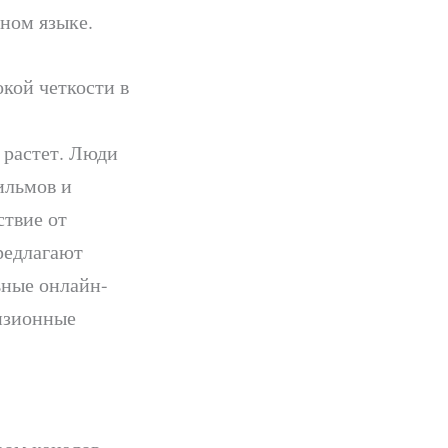
ном языке.
кой четкости в
 растет. Люди
ильмов и
ствие от
редлагают
ьные онлайн-
изионные