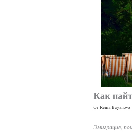
Как найт
От
Reina Buyanova
Эмиграция, по